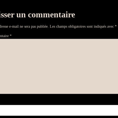
isser un commentaire
dresse e-mail ne sera pas publiée.
Les champs obligatoires sont indiqués avec
*
ntaire
*