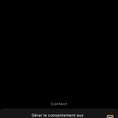
Contact
Mentions légales
Gérer le consentement aux
Politique de Confidentialité