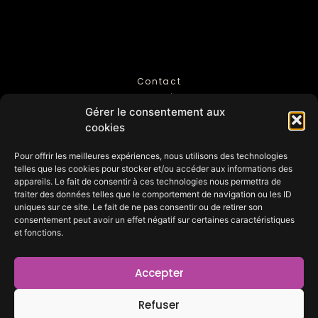
Contact
Mentions légales
Gérer le consentement aux
Politique de Confidentialité
cookies
Pour offrir les meilleures expériences, nous utilisons des technologies
telles que les cookies pour stocker et/ou accéder aux informations des
appareils. Le fait de consentir à ces technologies nous permettra de
traiter des données telles que le comportement de navigation ou les ID
uniques sur ce site. Le fait de ne pas consentir ou de retirer son
consentement peut avoir un effet négatif sur certaines caractéristiques
et fonctions.
GROUPE VOCAL VIVA VOCE
contact@choralevivavoce.com
67 rue St François de Sales
Accepter
73000 CHAMBERY
06 65 13 50 50
Refuser